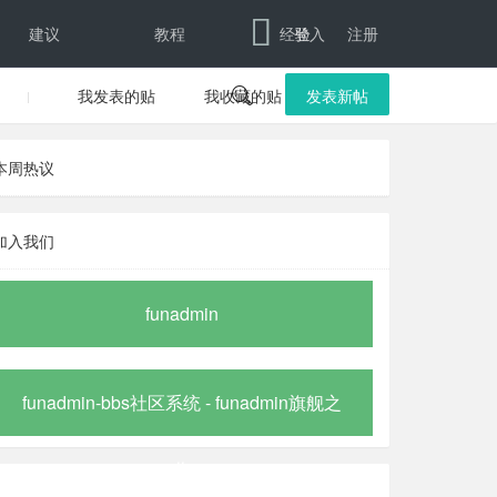
建议
教程
经验
登入
注册
我发表的贴
我收藏的贴

发表新帖
本周热议
加入我们
funadmin
funadmin-bbs社区系统 - funadmin旗舰之
作