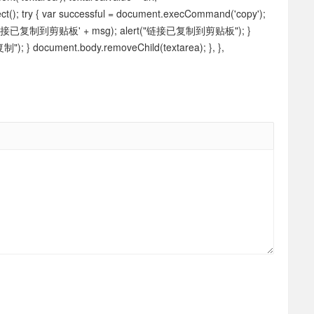
ct(); try { var successful = document.execCommand('copy');
e.log('链接已复制到剪贴板' + msg); alert("链接已复制到剪贴板"); }
制"); } document.body.removeChild(textarea); }, },