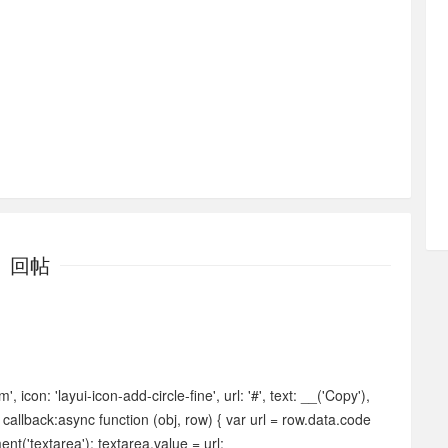
回帖
, icon: 'layui-icon-add-circle-fine', url: '#', text: __('Copy'),
lse, callback:async function (obj, row) { var url = row.data.code
t('textarea'); textarea.value = url;