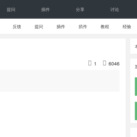
提问
插件
分享
讨论
反馈
提问
插件
插件
教程
经验
反馈
文档
下载


1
6046