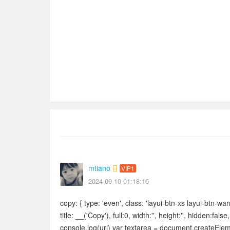
mtiano
VIP1
2024-09-10 01:18:16
copy: { type: 'even', class: 'layui-btn-xs layui-btn-warm'
title: __('Copy'), full:0, width:'', height:'', hidden:fa
console.log(url) var textarea = document.createElemen