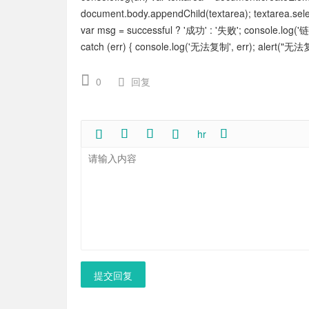
document.body.appendChild(textarea); textarea.sele
var msg = successful ? '成功' : '失败'; consol
catch (err) { console.log('无法复制', err); alert("无法复
0
回复
hr
提交回复