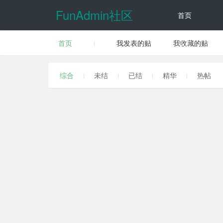
FunAdmin社区
首页
首页
我发表的贴
我收藏的贴
动态
综合
未结
已结
精华
热帖