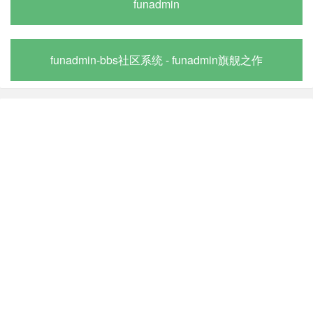
funadmin
funadmin-bbs社区系统 - funadmin旗舰之作