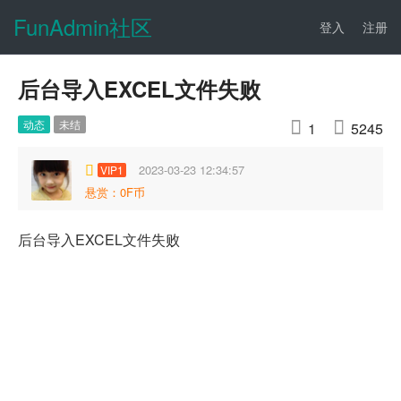
FunAdmin社区
登入
注册
后台导入EXCEL文件失败
动态
未结


1
5245
2023-03-23 12:34:57
VIP1
悬赏：0F币
后台导入EXCEL文件失败