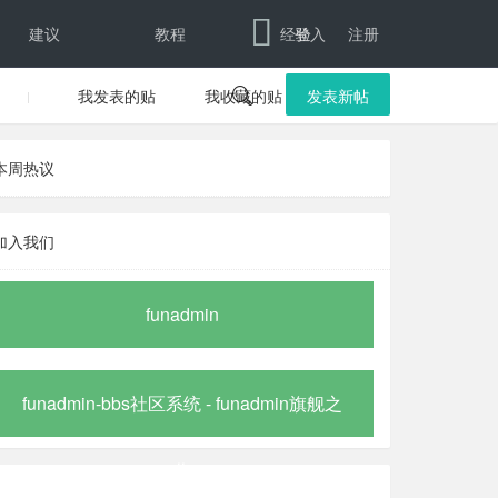
建议
教程
经验
登入
注册
我发表的贴
我收藏的贴

发表新帖
本周热议
加入我们
funadmin
funadmin-bbs社区系统 - funadmin旗舰之
作