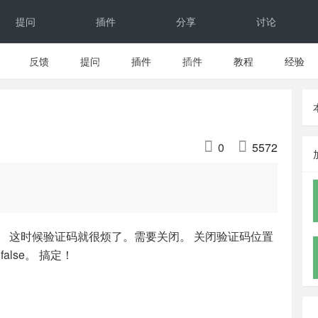
提问
插件
分享
讨论
反馈
提问
插件
插件
教程
经验
反馈
文档
下载


0
5572
。 这时候验证码就很烦了。需要关闭。 关闭验证码位置
为false。 搞定！