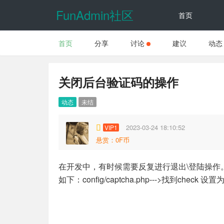
FunAdmin社区
首页
首页
分享
讨论
建议
动态
动态
关闭后台验证码的操作
动态
未结
2023-03-24 18:10:52
VIP1
悬赏：0F币
在开发中，有时候需要反复进行退出\登陆操作
如下：config/captcha.php--->找到check 设置