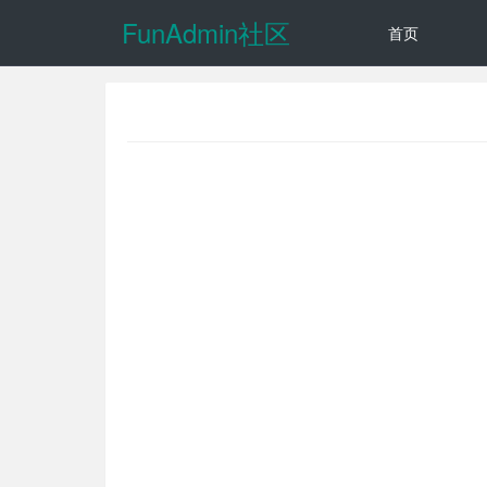
FunAdmin社区
首页
动态