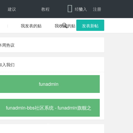
建议
教程
经验
登入
注册
我发表的贴
我收藏的贴

发表新帖
本周热议
加入我们
funadmin
funadmin-bbs社区系统 - funadmin旗舰之
作