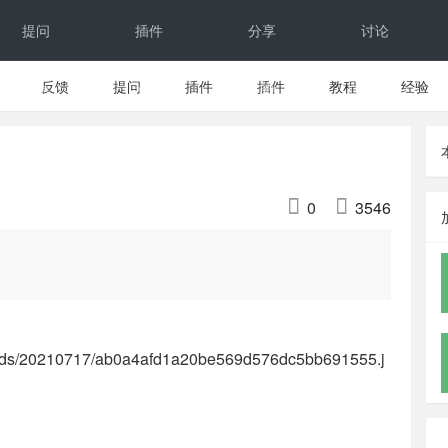
提问
插件
分享
讨论
反馈
提问
插件
插件
教程
经验
反馈
文档
下载


0
3546
loads/20210717/ab0a4afd1a20be569d576dc5bb691555.j