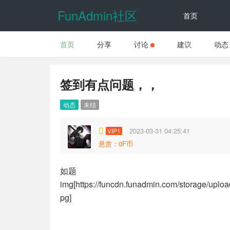
FunAdmin社区
首页
首页
分享
讨论
建议
动态
动态
签到有点问题，，
动态
未结
2023-03-31 04:25:41
VIP1
悬赏：0F币
如题
img[https://funcdn.funadmin.com/storage/up
pg]