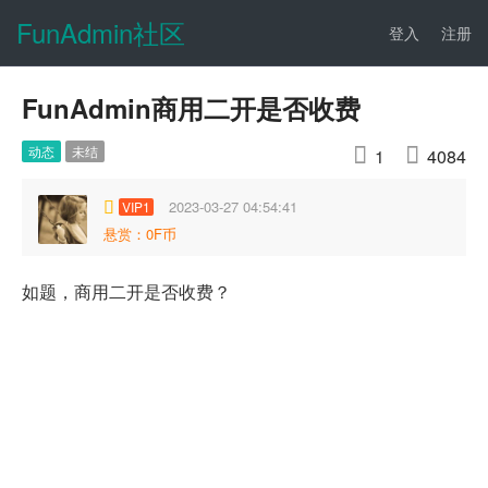
FunAdmin社区
登入
注册
FunAdmin商用二开是否收费
动态
未结


1
4084
2023-03-27 04:54:41
VIP1
悬赏：0F币
如题，商用二开是否收费？