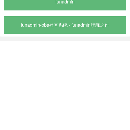
funadmin
funadmin-bbs社区系统 - funadmin旗舰之作