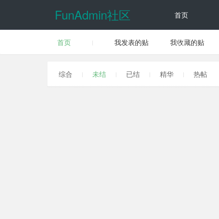
FunAdmin社区
首页
首页
我发表的贴
我收藏的贴
动态
综合
未结
已结
精华
热帖