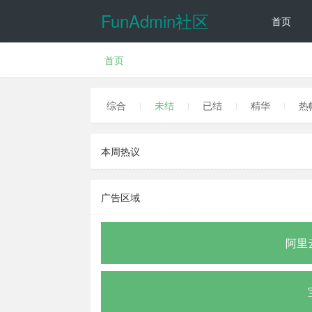
FunAdmin社区
首页
首页
讨论
动态
综合
未结
已结
精华
热
本周热议
广告区域
阿里