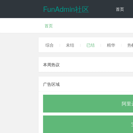
FunAdmin社区
首页
首页
讨论
动态
综合
未结
已结
精华
热
本周热议
广告区域
阿里